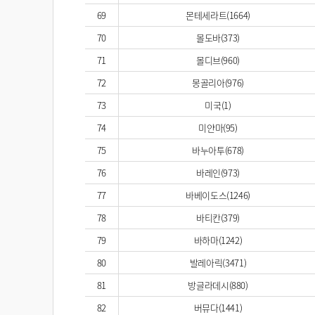
69
몬테세라트(1664)
70
몰도바(373)
71
몰디브(960)
72
몽골리아(976)
73
미국(1)
74
미얀마(95)
75
바누아투(678)
76
바레인(973)
77
바베이도스(1246)
78
바티칸(379)
79
바하마(1242)
80
발레아릭(3471)
81
방글라데시(880)
82
버뮤다(1441)