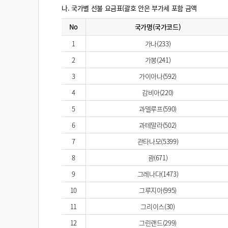
나. 국가별 선불 요금표(괄호 안은 부가세 포함 금액
No
국가명(국가코드)
1
가나(233)
2
가봉(241)
3
가이아나(592)
4
감비아(220)
5
과델루프(590)
6
과테말라(502)
7
관타나모(5399)
8
괌(671)
9
그레나다(1473)
10
그루지아(995)
11
그리이스(30)
12
그린랜드(299)