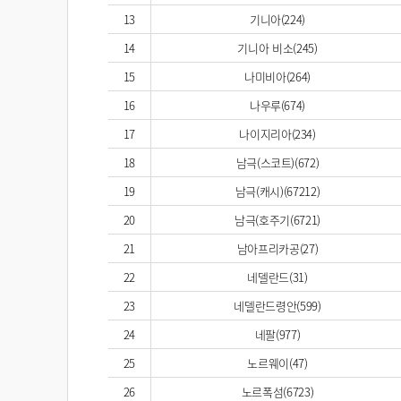
13
기니아(224)
14
기니아 비소(245)
15
나미비아(264)
16
나우루(674)
17
나이지리아(234)
18
남극(스코트)(672)
19
남극(캐시)(67212)
20
남극(호주기(6721)
21
남아프리카공(27)
22
네델란드(31)
23
네델란드령안(599)
24
네팔(977)
25
노르웨이(47)
26
노르폭섬(6723)