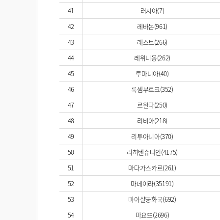
41
러시아(7)
42
레바논(961)
43
레스트(266)
44
레위니옹(262)
45
루마니아(40)
46
룩셈부르크(352)
47
르완다(250)
48
리비아(218)
49
리투아니아(370)
50
리히텐슈타인(4175)
51
마다가스카르(261)
52
마데이라(35191)
53
마아샬공화국(692)
54
마요뜨(2696)