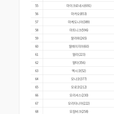
55
마이크로네시(691)
56
마카오(853)
57
마케도니아(389)
58
마트니크(596)
59
말라위(265)
60
말레이지아(60)
61
말리(223)
62
말타(356)
63
멕시코(52)
64
모나코(377)
65
모로코(212)
66
모리셔스(230)
67
모리타니아(222)
68
모잠비크(258)