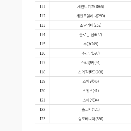
111
세인트키츠(1869)
112
세인트헬레나(290)
113
소말리아(252)
114
솔로몬 섬(677)
115
수단(249)
116
수리남(597)
117
스리랑카(94)
118
스와질랜드(268)
119
스웨덴(46)
120
스위스(41)
121
스페인(34)
122
슬로박(421)
123
슬로베니아(386)