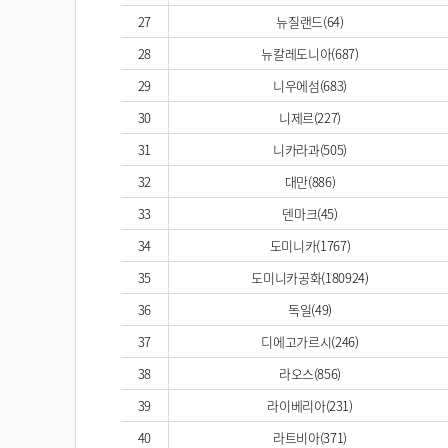
27
뉴질랜드(64)
28
뉴칼레도니아(687)
29
니우에섬(683)
30
니제르(227)
31
니카라과(505)
32
대만(886)
33
덴마크(45)
34
도미니카(1767)
35
도미니카공화(180924)
36
독일(49)
37
디에고가르시(246)
38
라오스(856)
39
라이베리아(231)
40
라트비아(371)