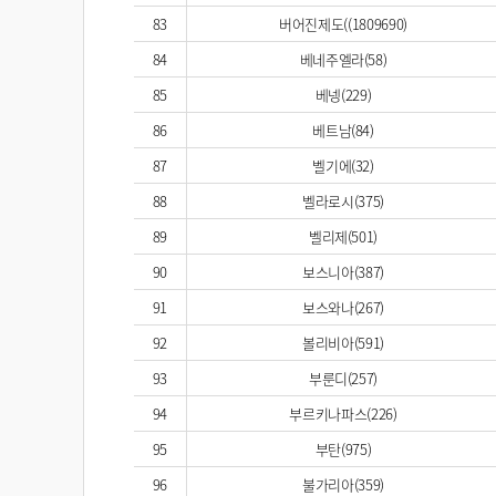
83
버어진제도((1809690)
84
베네주엘라(58)
85
베넹(229)
86
베트남(84)
87
벨기에(32)
88
벨라로시(375)
89
벨리제(501)
90
보스니아(387)
91
보스와나(267)
92
볼리비아(591)
93
부룬디(257)
94
부르키나파스(226)
95
부탄(975)
96
불가리아(359)