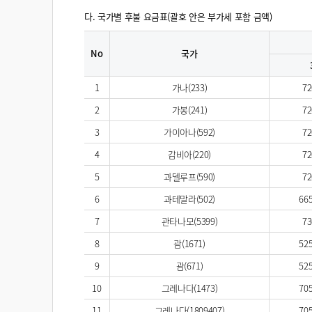
다. 국가별 후불 요금표(괄호 안은 부가세 포함 금액)
No
국가
1
가나(233)
72
2
가봉(241)
72
3
가이아나(592)
72
4
감비아(220)
72
5
과델루프(590)
72
6
과테말라(502)
665
7
관타나모(5399)
73
8
괌(1671)
525
9
괌(671)
525
10
그레나다(1473)
705
11
그레나다(1809407)
705