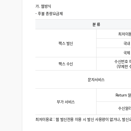
가. 웹방식
- 후불 종량요금제
분 류
최저이
팩스 발신
국내
국제
수신번호 
팩스 수신
(무제한 
문자서비스
Return
부가 서비스
수신알
최저이용료 : 웹 발신전용 이용 시 발신 사용량이 없거나, 발신요